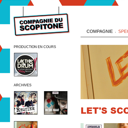
COMPAGNIE
SPE
PRODUCTION EN COURS
Lay this drum!
ARCHIVES
LET'S SCO
Requiem
Un cas barré