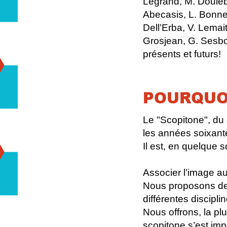
Legrand, M. Douieb
Abecasis, L. Bonnet
Dell’Erba, V. Lemai
Grosjean, G. Sesbo
présents et futurs!
POURQUOI
Le "Scopitone", du 
les années soixant
Il est, en quelque s
Associer l’image au
Nous proposons des
différentes discipli
Nous offrons, la plu
scopitone s’est im